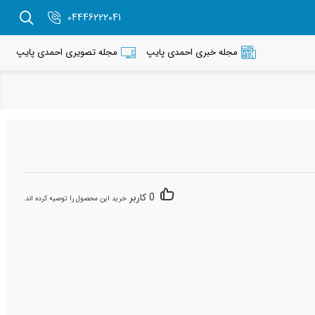
04446222041
مجله خبری احمدی پایپ
مجله تصویری احمدی پایپ
0 کاربر
خرید این محصول را توصیه کرده اند.