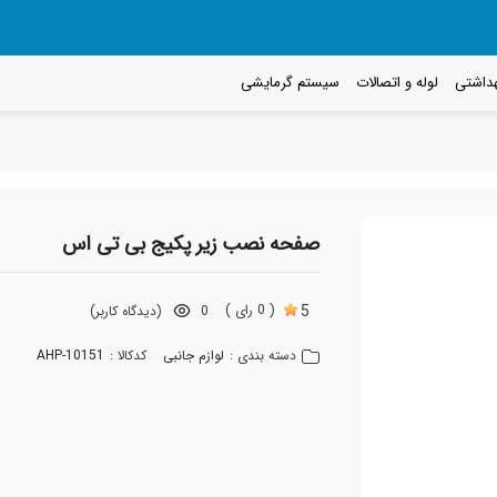
داشتی
لوله و اتصالات
سیستم گرمایشی
صفحه نصب زیر پکیج بی تی اس
5
( 0 رای )
0
(دیدگاه کاربر)
دسته بندی :
لوازم جانبی
کدکالا :
AHP-10151