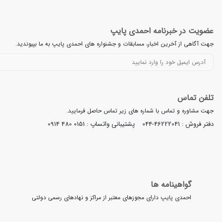
هوشمندانه برای خانه‌های امروزی محسوب می‌شوند. اگر در شهرهای بوکان، مهاباد،
شوید.
عضویت در خبرنامه احمدی پایپ
جهت آگاهی از آخرین اخبار، مسابقات و جشنواره های احمدی پایپ به ما بپیوندید.
تلفن تماس
جهت مشاوره و تماس با شماره های زیر تماس حاصل فرمایید.
دفتر فروش :
044-46222041
پشتیبانی واتساپ :
0914 480 0151
گواهینامه ها
احمدی پایپ دارای مجوزهای معتبر از مراکز و نهادهای رسمی دولتی