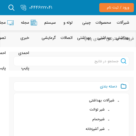
04446222041
م
حصولات
چینی
لوله و
سیستم
مجله
مجله
هداشتی
بهداشتی
اتصالات
گرمایشی
خبری
تصویری
نتی احمدی پایپ
احمدی
احمدی
پایپ
پایپ
 بندی
آلات بهداشتی
شیر توالت
شیرحمام
شیر آشپزخانه