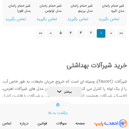
ن
شیر حمام راسان
شیر حمام راسان
شیر حمام راسان
مدل پریمو
مدل لوتوس
مدل فلورا
رید
تماس بگیرید
تماس بگیرید
تماس بگیرید
5
4
3
2
1
»»
»
آلات بهداشتی
شیرآلات (faucet)، وسیله ای است که خروج جریان مایعات، به طور خاص آب،
را کنترل می کند. شیرآلات بهداشتی در مدل های شیرآلات اهرمی،
بیشتر
ات هوشمند (دیجیتال، چشمی، لمسی و شیرآلات با قابلیت کنترل
ات پدالی عرضه می شود و به صورت ست شیرآلات و یا شیرآلات
 رسد. انواع شیرآلات را می توان از نظر محل نصب به شیرآلات
بازگشت به بالا
ت توکار تقسیم بندی کرد. امروزه تنوع کاربرد شیرآلات (شیرآلات
صفحه
سوالات
قوانین
درباره
تماس
حرک، دوکاره، شلنگدار و فنری، شیرآلات تک)، مدل، جنس، رنگ و