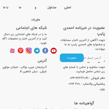
کاربران را قادر به خرید شیرآلات متناسب با هر سلیقه و بودجه
اصلی
متداول
و
ما
با ما
.
 مجموعه‌ ای متنوع از
شیرآلات روشویی
، ظرفشویی،
شیر توالت
،
مقررات
 از برندهای معتبر داخلی و خارجی گردآوری کرده‌ ایم تا بتوانید با
بر اساس نیاز خود انتخابی مطمئن داشته باشید. تمامی
خبرنامه احمدی
شبکه های اجتماعی
رانتی اصالت کالا، ضمانت کیفیت و امکان ارسال سریع ارائه می‌
ما را در شبکه های اجتماعی زیر دنبال
کنید و از آخرین اخبار و تخفیفات آگاه
آخرین اخبار، مسابقات
شوید.
 احمدی پایپ به ما
عضویت
آدرس
 تماس با شماره های
آذربایجان غربی، بوکان ، خیابان مولوی
 فرمایید.
شرقی ، نبش شاهین 5
044-4622204
اپ :
0914 480
ینامه ها