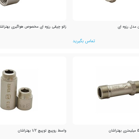
ن مدل رزوه ای
زانو چپقی رزوه ای مخصوص هواگیری بهتراشا
تماس بگیرید
واسط روپیچ توپیچ 1/2 بهتراشان