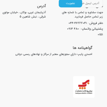
عضویت
آدرس
 تماس با شماره های
آذربایجان غربی، بوکان ، خیابان مولوی
 فرمایید.
شرقی ، نبش شاهین 5
044-4622204
اپ :
0914 480
ینامه ها
 پایپ دارای مجوزهای معتبر از مراکز و نهادهای رسمی دولتی