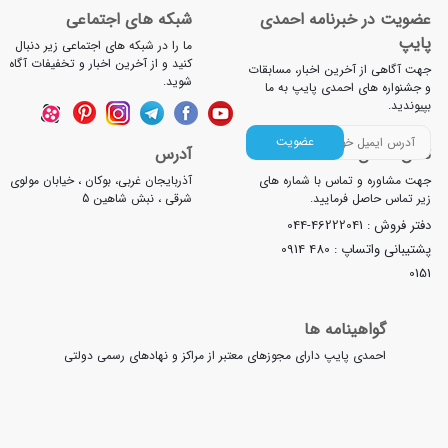
ضویت در خبرنامه احمدی
شبکه های اجتماعی
ایپ
ما را در شبکه های اجتماعی زیر دنبال
کنید و از آخرین اخبار و تخفیفات آگاه
ت آگاهی از آخرین اخبار، مسابقات
شوید.
جشنواره های احمدی پایپ به ما
یوندید.
عضویت
لفن تماس
آدرس
ت مشاوره و تماس با شماره های
آذربایجان غربی، بوکان ، خیابان مولوی
ر تماس حاصل فرمایید.
شرقی ، نبش شاهین 5
تر فروش :
044-46222041
تیبانی واتساپ :
0914 480
01
گواهینامه ها
احمدی پایپ دارای مجوزهای معتبر از مراکز و نهادهای رسمی دولتی