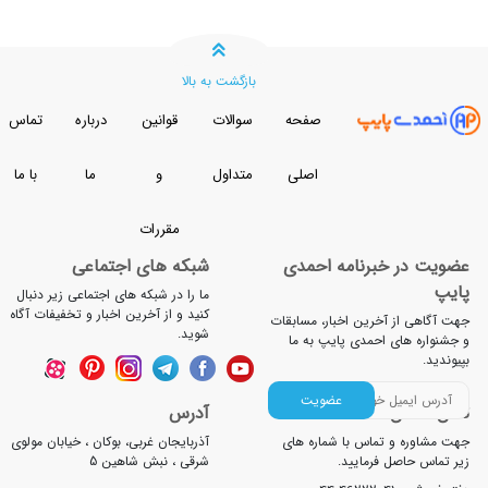
بازگشت به بالا
صفحه
سوالات
قوانین
درباره
تماس
اصلی
متداول
و
ما
با ما
مقررات
خبرنامه احمدی
شبکه های اجتماعی
ما را در شبکه های اجتماعی زیر دنبال
کنید و از آخرین اخبار و تخفیفات آگاه
آخرین اخبار، مسابقات
شوید.
 احمدی پایپ به ما
عضویت
آدرس
 تماس با شماره های
آذربایجان غربی، بوکان ، خیابان مولوی
 فرمایید.
شرقی ، نبش شاهین 5