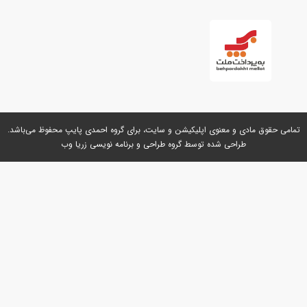
رند که بسته به نیاز شما می‌توانید گزینه مناسب را انتخاب کنید.
تی فلاش تانک ایمن آب
ینترنتی به شما این امکان را می‌دهد که بدون نیاز به مراجعه
 مورد نظر خود را از فروشگاه‌ احمدی پایپ سفارش دهید. در
لاش تانک ایمن آب:
نید مشخصات دقیق محصول را مشاهده کنید.
ی و معنوی اپلیکیشن و سایت، برای گروه
احمدی پایپ
محفوظ می‌باشد.
طراحی شده توسط گروه
طراحی و برنامه نویسی زریا وب
سه قیمت‌ها بهره‌مند شوید.
 ویژه و ارسال سریع را دریافت کنید.
های بانه، سقز، بوکان، و مهاباد
های مهم فروشگاه‌ احمدی پایپ، ارائه خدمات ارسال به شهرهای
گر ساکن شهرهای
بانه، سقز، بوکان، یا مهاباد
هستید، می‌توانید با
 فلاش تانک ایمن آب از بوکان
یا غیره محصول خود را در کمترین