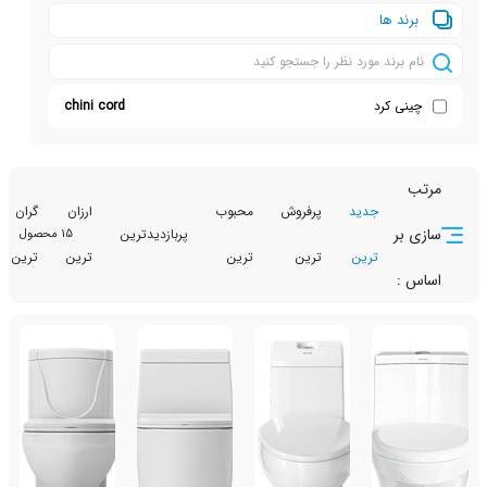
ها
کرد
chini cord
جدید
پرفروش
محبوب
ارزان
گران
تخفیف
پربازدیدترین
15 محصول
ترین
ترین
ترین
ترین
ترین
دار