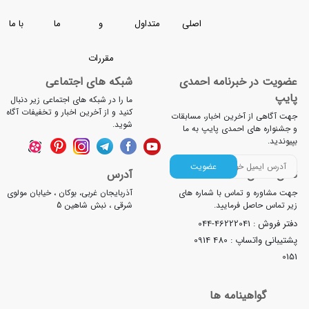
اصلی
متداول
و
ما
با ما
مقررات
خبرنامه احمدی
شبکه های اجتماعی
ما را در شبکه های اجتماعی زیر دنبال
کنید و از آخرین اخبار و تخفیفات آگاه
آخرین اخبار، مسابقات
شوید.
 احمدی پایپ به ما
عضویت
آدرس
 تماس با شماره های
آذربایجان غربی، بوکان ، خیابان مولوی
 فرمایید.
شرقی ، نبش شاهین 5
044-4622204
اپ :
0914 480
ینامه ها