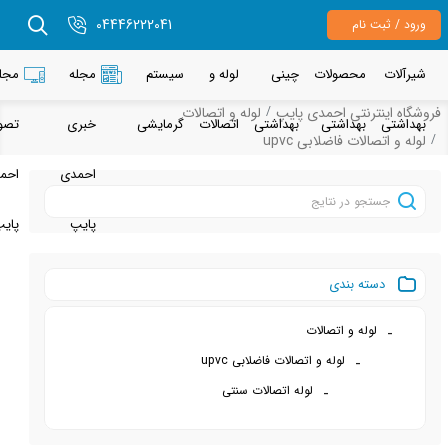
04446222041
م
حصولات
چینی
لوله و
سیستم
مجله
مجله
نتی احمدی پایپ
لوله و اتصالات
هداشتی
بهداشتی
اتصالات
گرمایشی
خبری
تصویری
ت فاضلابی upvc
احمدی
احمدی
پایپ
پایپ
 بندی
ه و اتصالات
لوله و اتصالات فاضلابی upvc
لوله اتصالات سنتی