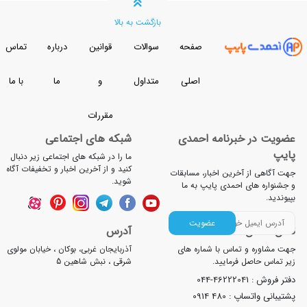
بازگشت به بالا
صفحه
سوالات
قوانین
درباره
تماس
اصلی
متداول
و
ما
با ما
مقررات
خبرنامه احمدی
شبکه های اجتماعی
ما را در شبکه های اجتماعی زیر دنبال
کنید و از آخرین اخبار و تخفیفات آگاه
آخرین اخبار، مسابقات
شوید.
 احمدی پایپ به ما
عضویت
آدرس
 تماس با شماره های
آذربایجان غربی، بوکان ، خیابان مولوی
 فرمایید.
شرقی ، نبش شاهین 5
044-4622204
اپ :
0914 480