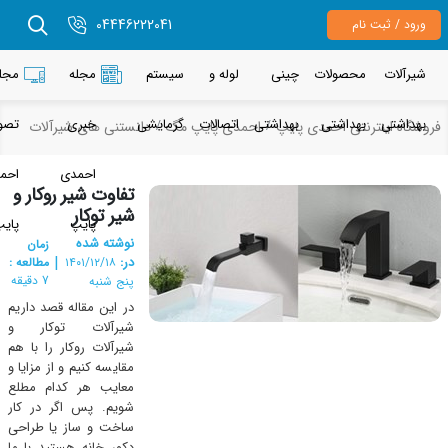
04446222041
رود / ثبت نام
یرآلات
محصولات
چینی
لوله و
سیستم
مجله
مجله
هداشتی
بهداشتی
بهداشتی
اتصالات
گرمایشی
خبری
تصویری
شگاه اینترنتی احمدی پایپ
احمدی پایپ مگ
دانستنی های شیرآلات
احمدی
احمدی
تفاوت شیر روکار و
شیر توکار
پایپ
پایپ
نوشته شده
زمان
|
در:
مطالعه :
۱۴۰۱/۱۲/۱۸
7 دقیقه
پنج شنبه
در این مقاله قصد داریم
شیرآلات توکار و
شیرآلات روکار را با هم
مقایسه کنیم و از مزایا و
معایب هر کدام مطلع
شویم. پس اگر در کار
ساخت و ساز یا طراحی
دکور خانه هستید با ما