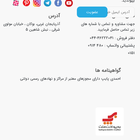
یوندید.
عضویت
لفن تماس
آدرس
هت مشاوره و تماس با شماره های
آذربایجان غربی، بوکان ، خیابان مولوی
یر تماس حاصل فرمایید.
شرقی ، نبش شاهین 5
فتر فروش :
044-46222041
شتیبانی واتساپ :
0914 480
015
گواهینامه ها
احمدی پایپ دارای مجوزهای معتبر از مراکز و نهادهای رسمی دولتی