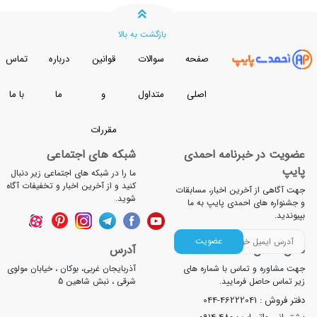
بازگشت به بالا
صفحه
سوالات
قوانین
درباره
تماس
اصلی
متداول
و
ما
با ما
مقررات
ضویت در خبرنامه احمدی
شبکه های اجتماعی
ایپ
ما را در شبکه های اجتماعی زیر دنبال
کنید و از آخرین اخبار و تخفیفات آگاه
ت آگاهی از آخرین اخبار، مسابقات
شوید.
جشنواره های احمدی پایپ به ما
یوندید.
عضویت
لفن تماس
آدرس
ت مشاوره و تماس با شماره های
آذربایجان غربی، بوکان ، خیابان مولوی
ر تماس حاصل فرمایید.
شرقی ، نبش شاهین 5
تر فروش :
044-46222041