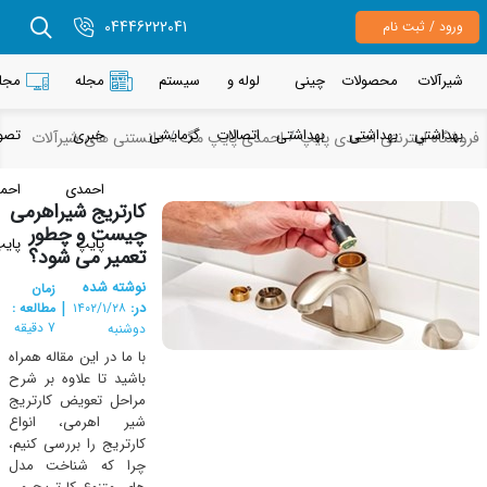
04446222041
رود / ثبت نام
یرآلات
محصولات
چینی
لوله و
سیستم
مجله
مجله
هداشتی
بهداشتی
بهداشتی
اتصالات
گرمایشی
خبری
تصویری
شگاه اینترنتی احمدی پایپ
احمدی پایپ مگ
دانستنی های شیرآلات
احمدی
احمدی
کارتریج شیراهرمی
چیست و چطور
پایپ
پایپ
تعمیر می شود؟
نوشته شده
زمان
|
در:
مطالعه :
۱۴۰۲/۱/۲۸
7 دقیقه
دوشنبه
با ما در این مقاله همراه
باشید تا علاوه بر شرح
مراحل تعویض کارتریج
شیر اهرمی، انواع
کارتریج را بررسی کنیم،
چرا که شناخت مدل