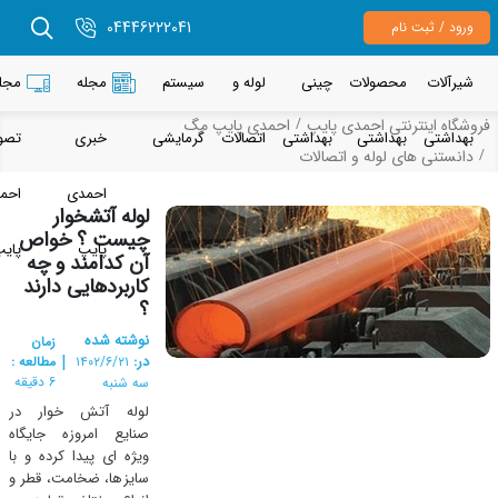
04446222041
رود / ثبت نام
یرآلات
محصولات
چینی
لوله و
سیستم
مجله
مجله
شگاه اینترنتی احمدی پایپ
احمدی پایپ مگ
هداشتی
بهداشتی
بهداشتی
اتصالات
گرمایشی
خبری
تصویری
انستنی های لوله و اتصالات
احمدی
احمدی
لوله آتشخوار
چیست ؟ خواص
پایپ
پایپ
آن کدامند و چه
کاربردهایی دارند
؟
نوشته شده
زمان
|
در:
مطالعه :
۱۴۰۲/۶/۲۱
6 دقیقه
سه شنبه
لوله آتش خوار در
صنایع امروزه جایگاه
ویژه ‌ای پیدا کرده و با
سایزها، ضخامت، قطر و