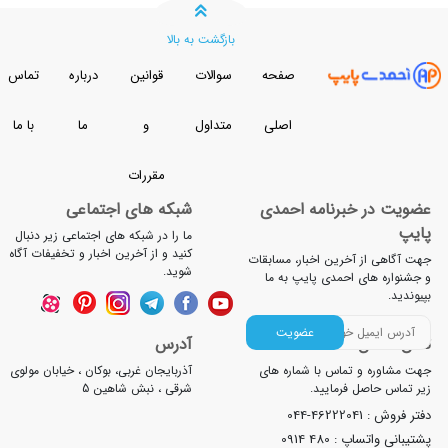
بازگشت به بالا
صفحه
سوالات
قوانین
درباره
تماس
اصلی
متداول
و
ما
با ما
مقررات
ضویت در خبرنامه احمدی
شبکه های اجتماعی
ایپ
ما را در شبکه های اجتماعی زیر دنبال
کنید و از آخرین اخبار و تخفیفات آگاه
ت آگاهی از آخرین اخبار، مسابقات
شوید.
جشنواره های احمدی پایپ به ما
یوندید.
عضویت
لفن تماس
آدرس
ت مشاوره و تماس با شماره های
آذربایجان غربی، بوکان ، خیابان مولوی
ر تماس حاصل فرمایید.
شرقی ، نبش شاهین 5
تر فروش :
044-46222041
تیبانی واتساپ :
0914 480