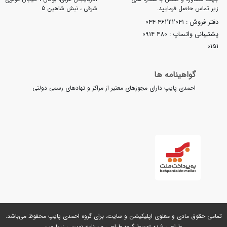
ر تماس حاصل فرمایید.
شرقی ، نبش شاهین 5
تر فروش :
044-46222041
تیبانی واتساپ :
0914 480
01
گواهینامه ها
احمدی پایپ دارای مجوزهای معتبر از مراکز و نهادهای رسمی دولتی
می حقوق مادی و معنوی اپلیکیشن و سایت، برای گروه
احمدی پایپ
محفوظ می‌باشد.
طراحی شده توسط گروه
طراحی و برنامه نویسی زریا وب