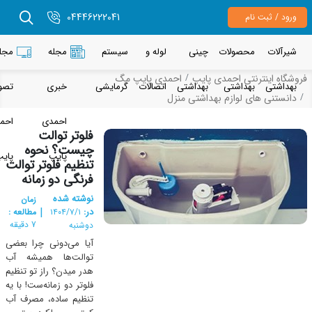
04446222041
رود / ثبت نام
یرآلات
محصولات
چینی
لوله و
سیستم
مجله
مجله
شگاه اینترنتی احمدی پایپ
احمدی پایپ مگ
هداشتی
بهداشتی
بهداشتی
اتصالات
گرمایشی
خبری
تصویری
انستنی های لوازم بهداشتی منزل
احمدی
احمدی
فلوتر توالت
چیست؟ نحوه
پایپ
پایپ
تنظیم فلوتر توالت
فرنگی دو زمانه
نوشته شده
زمان
|
در:
مطالعه :
۱۴۰۴/۷/۱
7 دقیقه
دوشنبه
آیا می‌دونی چرا بعضی
توالت‌ها همیشه آب
هدر میدن؟ راز تو تنظیم
فلوتر دو زمانه‌ست! با یه
تنظیم ساده، مصرف آب