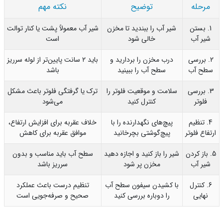
مرحله
توضیح
نکته مهم
1. بستن
شیر آب را ببندید تا مخزن
شیر آب معمولاً پشت یا کنار توالت
شیر آب
خالی شود
است
2. بررسی
درب مخزن را بردارید و
باید ۲ سانت پایین‌تر از لوله سرریز
طح آب
سطح آب را ببینید
باشد
3. بررسی
سلامت و موقعیت فلوتر را
ترک یا گرفتگی فلوتر باعث مشکل
فلوتر
کنترل کنید
می‌شود
4. تنظیم
پیچ‌های نگهدارنده را با
خلاف عقربه برای افزایش ارتفاع،
تفاع فلوتر
پیچ‌گوشتی بچرخانید
موافق عقربه برای کاهش
. باز کردن
شیر را باز کنید و اجازه دهید
سطح آب باید مناسب و بدون
شیر آب
مخزن پر شود
سرریز باشد
6. کنترل
با کشیدن سیفون سطح آب
تنظیم درست باعث عملکرد
نهایی
را دوباره بررسی کنید
صحیح و صرفه‌جویی است