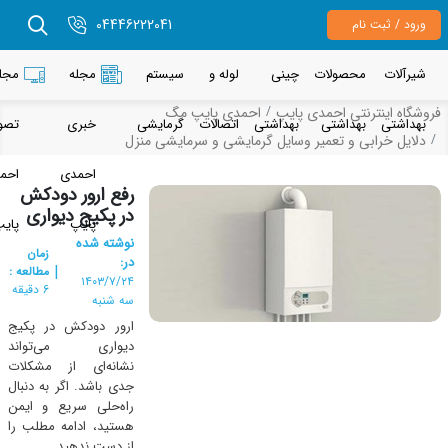
04446222041
رود / ثبت نام
یرآلات
محصولات
چینی
لوله و
سیستم
مجله
مجله
شگاه اینترنتی احمدی پایپ
احمدی پایپ مگ
هداشتی
بهداشتی
بهداشتی
اتصالات
گرمایشی
خبری
تصویری
لایل خرابی و تعمیر وسایل گرمایشی و سرمایشی منزل
احمدی
احمدی
رفع ارور دودکش
در پکیج دیواری
پایپ
پایپ
نوشته شده
زمان
در:
|
مطالعه :
۱۴۰۳/۷/۲۴
6 دقیقه
سه شنبه
ارور دودکش در پکیج
دیواری می‌تواند
نشانه‌ای از مشکلات
جدی باشد. اگر به دنبال
راه‌حلی سریع و ایمن
هستید، ادامه مطلب را
از دست ندهید.