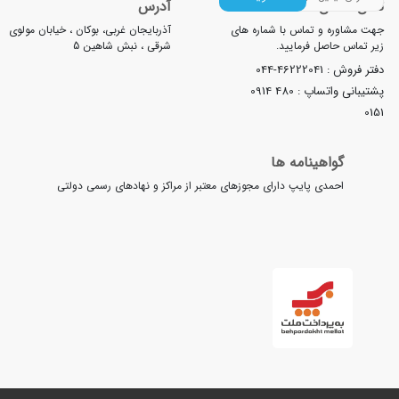
لفن تماس
آدرس
ت مشاوره و تماس با شماره های
آذربایجان غربی، بوکان ، خیابان مولوی
ر تماس حاصل فرمایید.
شرقی ، نبش شاهین 5
تر فروش :
044-46222041
تیبانی واتساپ :
0914 480
01
گواهینامه ها
احمدی پایپ دارای مجوزهای معتبر از مراکز و نهادهای رسمی دولتی