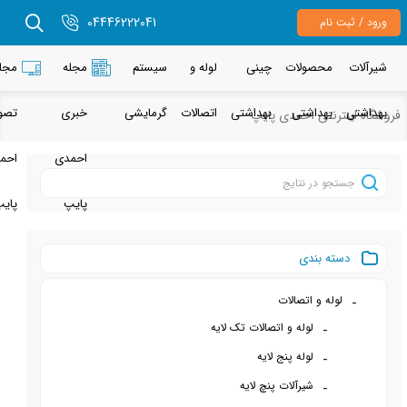
04446222041
م
حصولات
چینی
لوله و
سیستم
مجله
مجله
هداشتی
بهداشتی
اتصالات
گرمایشی
خبری
تصویری
نتی احمدی پایپ
احمدی
احمدی
پایپ
پایپ
 بندی
ه و اتصالات
لوله و اتصالات تک لایه
لوله پنج لایه
شیرآلات پنچ لایه