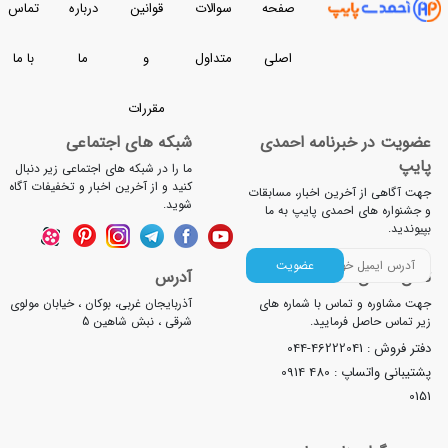
صفحه
سوالات
قوانین
درباره
تماس
 می کند.
اصلی
متداول
و
ما
با ما
 بر اساس جنس و کاربرد
مقررات
یا همان پلیکا، یکی از پرکاربردترین لوله‌ ها در سیستم‌
خبرنامه احمدی
شبکه های اجتماعی
و تهویه هستند. این لوله‌ ها سبک، مقاوم در برابر
ما را در شبکه های اجتماعی زیر دنبال
کنید و از آخرین اخبار و تخفیفات آگاه
ن‌ قیمت و بسیار نصب‌ پذیرند
.
آخرین اخبار، مسابقات
شوید.
 احمدی پایپ به ما
ه‌ کشی فاضلاب، زهکشی، سیستم‌ های تهویه
عضویت
‌ اتیلن
آدرس
‌ ها در دو نوع فشار قوی و فشار ضعیف تولید می‌ شوند
 تماس با شماره های
آذربایجان غربی، بوکان ، خیابان مولوی
 فرمایید.
شرقی ، نبش شاهین 5
ال آب و گاز در مصارف کشاورزی و شهری بسیار
044-4622204
ند
.
اپ :
0914 480
اومت بالا در برابر مواد شیمیایی، انعطاف‌ پذیری بالا،