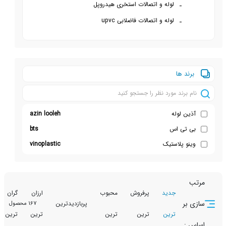
لوله و اتصالات استخری هیدروپل
لوله و اتصالات فاضلابی upvc
ها
لوله
azin looleh
ی اس
bts
پلاستیک
vinoplastic
جدید
پرفروش
محبوب
ارزان
گران
تخفیف
پربازدیدترین
167 محصول
ترین
ترین
ترین
ترین
ترین
دار