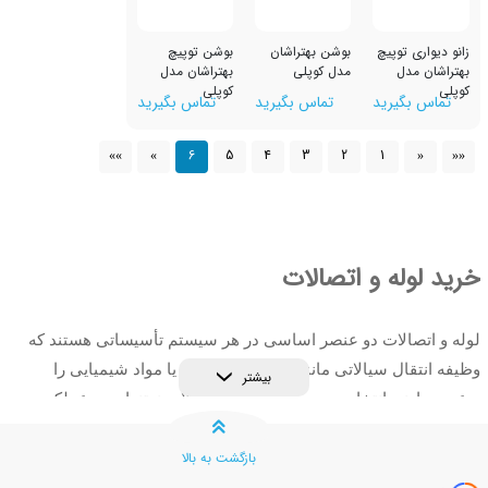
پیچ
بوشن بهتراشان
بوشن توپیچ
مدل کوپلی
بهتراشان مدل
کوپلی
رید
تماس بگیرید
تماس بگیرید
6
5
4
3
2
1
»»
»
 و اتصالات
لات دو عنصر اساسی در هر سیستم تأسیساتی هستند که
سیالاتی مانند آب، گاز، فاضلاب یا مواد شیمیایی را
بیشتر
 انتخاب صحیح نوع لوله و اتصالات نه‌تنها روی عملکرد و
تأثیرگذار است، بلکه در عمر مفید و هزینه‌های نگهداری
 ایفا می‌کند.
انتخاب درست لوله و اتصالات می تواند از
بازگشت به بالا
ن نشت آب، خرابی زود هنگام و همچنین هزینه های اضافی