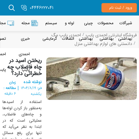
04446222041
رود / ثبت نام
یرآلات
محصولات
چینی
لوله و
سیستم
مجله
مجله
شگاه اینترنتی احمدی پایپ
احمدی پایپ مگ
هداشتی
بهداشتی
بهداشتی
اتصالات
گرمایشی
خبری
تصویری
انستنی های لوازم بهداشتی منزل
احمدی
احمدی
ریختن اسید در
چاه فاضلاب چه
پایپ
پایپ
خطراتی دارد؟
نوشته شده
زمان
|
در:
مطالعه :
۱۴۰۴/۸/۱۹
6 دقیقه
یکشنبه
استفاده از اسیدها
به‌منظور باز کردن لوله‌ها
و چاه‌های فاضلاب،
عملیاتی است که در
ابتدا به نظر می‌آید که
تنها برای رفع مسائل