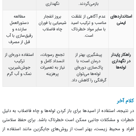
بازمی‌گردند.
نگهداری
تانداردهای
عدم آگاهی از غلظت
بروز انفجار
مطالعه
ایمنی
مناسب و ترکیب اسید
شیمیایی یا فوران
دستورالعمل
با سایر مواد خطرناک
چاه فاضلاب
سازنده و
است.
رقیق‌سازی با آب
قبل از مصرف
هکار پایدار
پیشگیری بهتر از
تجمع رسوبات،
استفاده دوره‌ای از
ر نگهداری
درمان است؛ با
انسداد کامل و
ترکیب
لوله‌ها
پاک‌سازی دوره‌ای
نیاز به تعمیرات
جوش‌شیرین،
لوله‌ها می‌توان
پرهزینه
نمک و آب گرم
گرفتگی را کاهش داد.
م آخر
نتیجه، استفاده از اسیدها برای باز کردن لوله‌ها و چاه فاضلاب به دلیل
ات و مشکلات جانبی ممکن است خطرناک باشد. برای حفظ سلامتی
اد و محیط زیست، بهتر است از روش‌های جایگزین مانند استفاده از