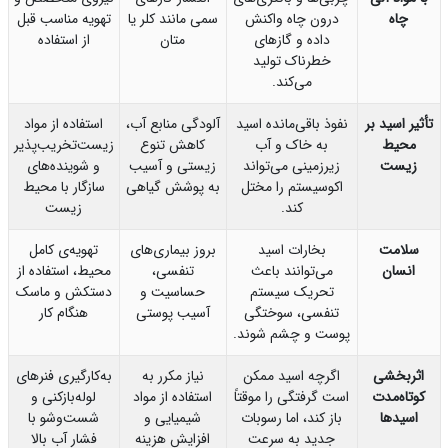
چاه
درون چاه واکنش
سمی مانند کلر یا
تهویه مناسب قبل
داده و گازهای
متان
از استفاده
خطرناک تولید
می‌کند.
ثیر اسید بر
نفوذ باقی‌مانده اسید
آلودگی منابع آب،
استفاده از مواد
محیط
به خاک و آب
کاهش تنوع
زیست‌تخریب‌پذیر
زیست
زیرزمینی می‌تواند
زیستی و آسیب
و شوینده‌های
اکوسیستم را مختل
به پوشش گیاهی
سازگار با محیط
کند.
زیست
سلامت
بخارات اسید
بروز بیماری‌های
تهویه‌ی کامل
انسان
می‌توانند باعث
تنفسی،
محیط، استفاده از
تحریک سیستم
حساسیت و
دستکش و ماسک
تنفسی، سوختگی
آسیب پوستی
هنگام کار
پوست و چشم شوند.
اثربخشی
اگرچه اسید ممکن
نیاز مکرر به
به‌کارگیری فنرهای
وتاه‌مدت
است گرفتگی را موقتاً
استفاده از مواد
لوله‌بازکنی و
اسیدها
باز کند، اما رسوبات
شیمیایی و
شست‌وشو با
جدید به سرعت
افزایش هزینه
فشار آب بالا