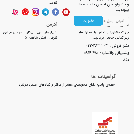
شوید.
جشنواره های احمدی پایپ به ما
یوندید.
عضویت
لفن تماس
آدرس
ت مشاوره و تماس با شماره های
آذربایجان غربی، بوکان ، خیابان مولوی
ر تماس حاصل فرمایید.
شرقی ، نبش شاهین 5
تر فروش :
044-46222041
تیبانی واتساپ :
0914 480
01
گواهینامه ها
احمدی پایپ دارای مجوزهای معتبر از مراکز و نهادهای رسمی دولتی